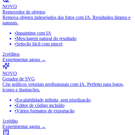
NOVO
Removedor de objetos
Remova objetos indesejados das fotos com IA. Resultados limpos e
naturais.
•
Inpainting com IA
•
Mesclagem natural do resultado
•
Seleção fácil com pincel
2
créditos
Experimentar agora
→
NOVO
Gerador de SVG
Crie gráficos vetoriais profissionais com IA. Perfeito para logos,
ícones e ilustrações.
•
Escalabilidade infinita, sem pixelização
•
Editor de código incluído
•
Vários formatos de exportação
1
crédito
Experimentar agora
→