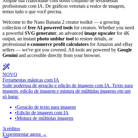
Amplie sua criatividade com nosso conjunto de ferramentas
profissionais com IA. De gráficos vetoriais a realce de imagem,
temos tudo o que você precisa.
Welcome to the Nano Banana 2 creator toolkit — a growing
collection of
free AI-powered tools
for creators. Whether you need
a powerful
SVG generator
, an advanced
image upscaler
for 4K
output, an instant
photo unblur tool
to restore details, or
professional
e-commerce profit calculators
for Amazon and eBay
sellers — we've got you covered. All tools are powered by
Google
Gemini
and accessible directly from your browser.
NOVO
Ferramentas mágicas com IA
Suíte poderosa de geração e edição de imagens com IA. Texto para
imagem, edição de imagem e mistura de múltiplas imagens em um
só lugar.
•
Geração de texto para imagem
•
Edição de imagem com IA
•
Mistura de múltiplas imagens
3
créditos
Experimentar agora
→