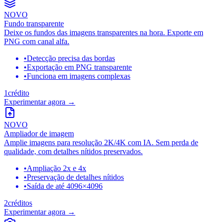
NOVO
Fundo transparente
Deixe os fundos das imagens transparentes na hora. Exporte em
PNG com canal alfa.
•
Detecção precisa das bordas
•
Exportação em PNG transparente
•
Funciona em imagens complexas
1
crédito
Experimentar agora
→
NOVO
Ampliador de imagem
Amplie imagens para resolução 2K/4K com IA. Sem perda de
qualidade, com detalhes nítidos preservados.
•
Ampliação 2x e 4x
•
Preservação de detalhes nítidos
•
Saída de até 4096×4096
2
créditos
Experimentar agora
→