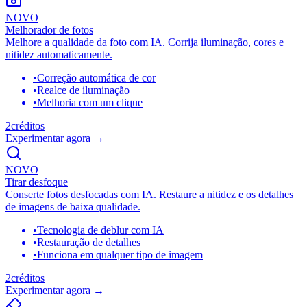
NOVO
Melhorador de fotos
Melhore a qualidade da foto com IA. Corrija iluminação, cores e
nitidez automaticamente.
•
Correção automática de cor
•
Realce de iluminação
•
Melhoria com um clique
2
créditos
Experimentar agora
→
NOVO
Tirar desfoque
Conserte fotos desfocadas com IA. Restaure a nitidez e os detalhes
de imagens de baixa qualidade.
•
Tecnologia de deblur com IA
•
Restauração de detalhes
•
Funciona em qualquer tipo de imagem
2
créditos
Experimentar agora
→