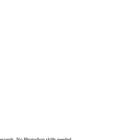
seconds. No Photoshop skills needed.