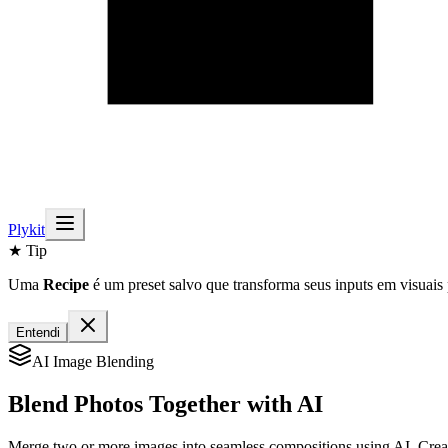
Plykit
★ Tip
Uma
Recipe
é um preset salvo que transforma seus inputs em visuais 
Entendi
AI Image Blending
Blend Photos Together
with AI
Merge two or more images into seamless compositions using AI. Creat