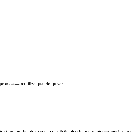
prontos — reutilize quando quiser.
e stunning double exposures, artistic blends, and photo composites in 