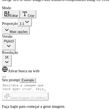
Modo
Editar
Criar
Proporção
1:1
Mais opções
Versão
Plykit
3
Resolução
1K
Ativar busca na web
Seu prompt
Exemplo
Gerar imagem
(
3
créditos
)
Faça login para começar a gerar imagens