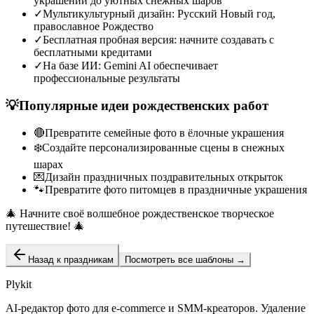
украшений до уютных снежных шаров
✓
Мультикультурный дизайн: Русский Новый год,
православное Рождество
✓
Бесплатная пробная версия: начните создавать с
бесплатными кредитами
✓
На базе ИИ: Gemini AI обеспечивает
профессиональные результаты
💡
Популярные идеи рождественских работ
🔴
Превратите семейные фото в ёлочные украшения
❄️
Создайте персонализированные сцены в снежных
шарах
💌
Дизайн праздничных поздравительных открыток
🐾
Превратите фото питомцев в праздничные украшения
🎄
Начните своё волшебное рождественское творческое
путешествие!
🎄
Назад к праздникам
Посмотреть все шаблоны
→
Plykit
AI-редактор фото для e-commerce и SMM-креаторов. Удаление