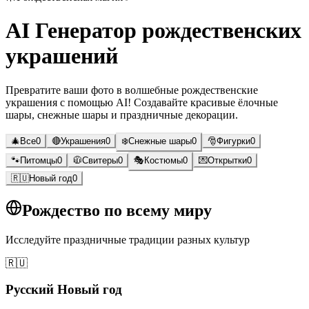
AI Генератор рождественских
украшений
Превратите ваши фото в волшебные рождественские
украшения с помощью AI! Создавайте красивые ёлочные
шары, снежные шары и праздничные декорации.
🎄
Все
0
🔴
Украшения
0
❄️
Снежные шары
0
🎅
Фигурки
0
🐾
Питомцы
0
🧥
Свитеры
0
🎭
Костюмы
0
💌
Открытки
0
🇷🇺
Новый год
0
Рождество по всему миру
Исследуйте праздничные традиции разных культур
🇷🇺
Русский Новый год