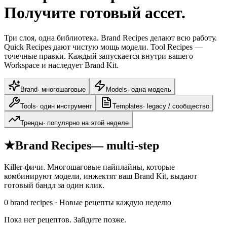
Получите готовый ассет.
Три слоя, одна библиотека. Brand Recipes делают всю работу.
Quick Recipes дают чистую мощь модели. Tool Recipes —
точечные правки. Каждый запускается внутри вашего
Workspace и наследует Brand Kit.
Brand
·
многошаговые
Models
·
одна модель
Tools
·
один инструмент
Templates
·
legacy / сообщество
Тренды
·
популярно на этой неделе
★
Brand Recipes
— multi-step
Killer-фичи. Многошаговые пайплайны, которые
комбинируют модели, инжектят ваш Brand Kit, выдают
готовый бандл за один клик.
0
brand recipes ·
Новые рецепты каждую неделю
Пока нет рецептов. Зайдите позже.