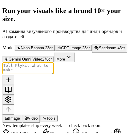
Run your visuals like a brand
10× your
size.
AI команда визуального производства для инди-брендов и
создателей
Model
🍌
Nano Banana 2
3
cr
🎨
GPT Image 2
3
cr
🎭
Seedream 4
3
cr
🎯
Gemini Omni Video
276
cr
More
🖼
Image
🎬
Video
🔧
Tools
New templates ship every week — check back soon.