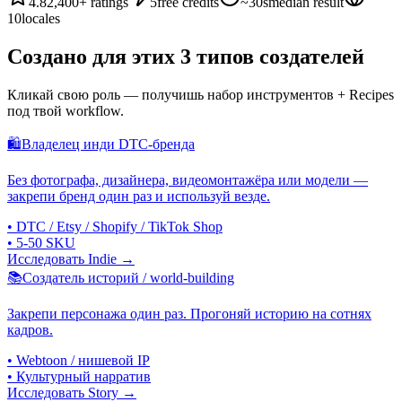
4.8
2,400+ ratings
5
free credits
~30s
median result
10
locales
Создано для этих 3 типов создателей
Кликай свою роль — получишь набор инструментов + Recipes
под твой workflow.
🛍
Владелец инди DTC-бренда
Без фотографа, дизайнера, видеомонтажёра или модели —
закрепи бренд один раз и используй везде.
•
DTC / Etsy / Shopify / TikTok Shop
•
5-50 SKU
Исследовать Indie →
📚
Создатель историй / world-building
Закрепи персонажа один раз. Прогоняй историю на сотнях
кадров.
•
Webtoon / нишевой IP
•
Культурный нарратив
Исследовать Story →