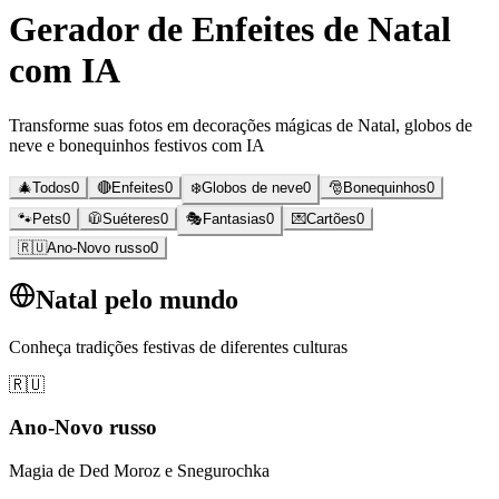
Gerador de Enfeites de Natal
com IA
Transforme suas fotos em decorações mágicas de Natal, globos de
neve e bonequinhos festivos com IA
🎄
Todos
0
🔴
Enfeites
0
❄️
Globos de neve
0
🎅
Bonequinhos
0
🐾
Pets
0
🧥
Suéteres
0
🎭
Fantasias
0
💌
Cartões
0
🇷🇺
Ano-Novo russo
0
Natal pelo mundo
Conheça tradições festivas de diferentes culturas
🇷🇺
Ano-Novo russo
Magia de Ded Moroz e Snegurochka