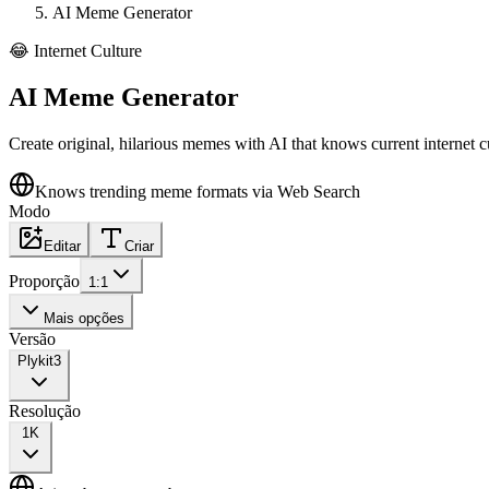
AI Meme Generator
😂
Internet Culture
AI Meme Generator
Create original, hilarious memes with AI that knows current internet 
Knows trending meme formats via Web Search
Modo
Editar
Criar
Proporção
1:1
Mais opções
Versão
Plykit
3
Resolução
1K