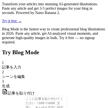
Transform your articles into stunning AI-generated illustrations.
Paste any article and get 3-5 perfect images for your blog in
seconds. Powered by Nano Banana 2.
Try it free →
Blog Mode is the fastest way to create professional blog illustrations
in 2026. Paste any article, get AI-analyzed visual moments, and
generate high-quality images in bulk. Try it free — no signup
required.
Try Blog Mode
1
記事を入力
2
シーンを編集
3
生成
記事を貼り付け