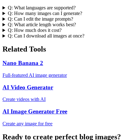
Q:
What languages are supported?
Q:
How many images can I generate?
Q:
Can I edit the image prompts?
Q:
What article length works best?
Q:
How much does it cost?
Q:
Can I download all images at once?
Related Tools
Nano Banana 2
Full-featured AI image generator
AI Video Generator
Create videos with AI
AI Image Generator Free
Create any image for free
Ready to create perfect blog images?