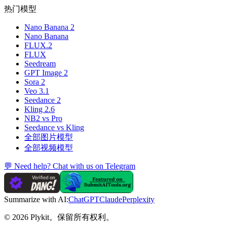
热门模型
Nano Banana 2
Nano Banana
FLUX.2
FLUX
Seedream
GPT Image 2
Sora 2
Veo 3.1
Seedance 2
Kling 2.6
NB2 vs Pro
Seedance vs Kling
全部图片模型
全部视频模型
💬 Need help? Chat with us on Telegram
Summarize with AI:
ChatGPT
Claude
Perplexity
© 2026 Plykit。保留所有权利。