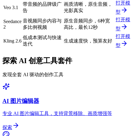
打开模
带音频的品牌级广
画质清晰，原生音频，
Veo 3.1
告
光影真实
型
打开模
音视频同步内容与
原生音频同步，6种宽
Seedance
2
多比例视频
高比，最长12秒
型
打开模
低成本测试与快速
Kling 2.6
生成速度快，预算友好
迭代
型
探索 AI 创意工具套件
发现全套 AI 驱动的创作工具
AI 图片编辑器
专业 AI 图片编辑工具，支持背景移除、画质增强等
探索