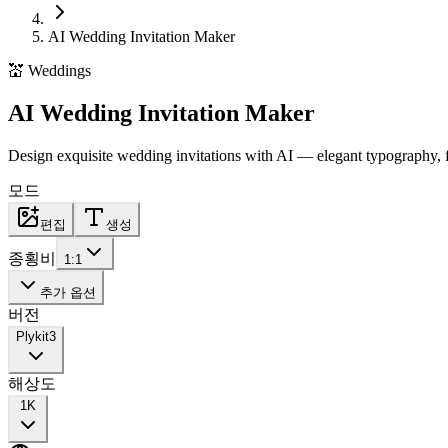
AI Wedding Invitation Maker
💒
Weddings
AI Wedding Invitation Maker
Design exquisite wedding invitations with AI — elegant typography, fl
모드
편집
생성
종횡비
1:1
추가 옵션
버전
Plykit
3
해상도
1K