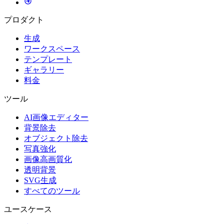
プロダクト
生成
ワークスペース
テンプレート
ギャラリー
料金
ツール
AI画像エディター
背景除去
オブジェクト除去
写真強化
画像高画質化
透明背景
SVG生成
すべてのツール
ユースケース