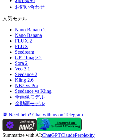
利用規約
お問い合わせ
人気モデル
Nano Banana 2
Nano Banana
FLUX.2
FLUX
Seedream
GPT Image 2
Sora 2
Veo 3.1
Seedance 2
Kling 2.6
NB2 vs Pro
Seedance vs Kling
全画像モデル
全動画モデル
💬 Need help? Chat with us on Telegram
Summarize with AI:
ChatGPT
Claude
Perplexity