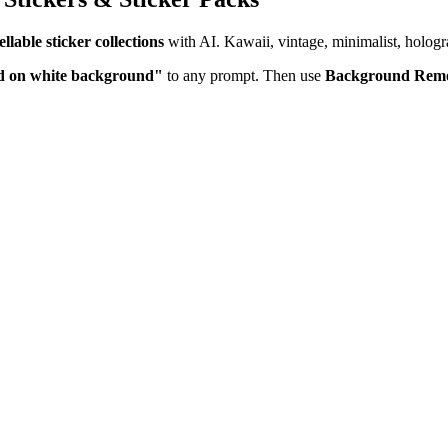
lable sticker collections
with AI. Kawaii, vintage, minimalist, hologra
ated on white background"
to any prompt. Then use
Background Rem