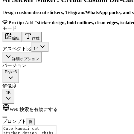
Design
custom die-cut stickers, Telegram/WhatsApp packs, and sel
💡 Pro tip:
Add
"sticker design, bold outlines, clean edges, isol
モード
編集
作成
アスペクト比
1:1
詳細オプション
バージョン
Plykit
3
解像度
1K
Web 検索を有効にする
プロンプト
例