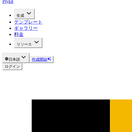
Plykit
生成
テンプレート
ギャラリー
料金
リソース
日本語
作成開始
ログイン