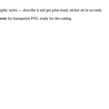
phic styles — describe it and get print-ready sticker art in seconds.
over
for transparent PNG ready for die-cutting.