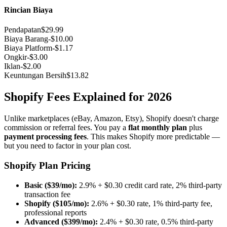
Rincian Biaya
Pendapatan
$29.99
Biaya Barang
-
$10.00
Biaya Platform
-
$1.17
Ongkir
-
$3.00
Iklan
-
$2.00
Keuntungan Bersih
$13.82
Shopify Fees Explained for 2026
Unlike marketplaces (eBay, Amazon, Etsy), Shopify doesn't charge
commission or referral fees. You pay a
flat monthly plan
plus
payment processing fees
. This makes Shopify more predictable —
but you need to factor in your plan cost.
Shopify Plan Pricing
Basic ($39/mo):
2.9% + $0.30 credit card rate, 2% third-party
transaction fee
Shopify ($105/mo):
2.6% + $0.30 rate, 1% third-party fee,
professional reports
Advanced ($399/mo):
2.4% + $0.30 rate, 0.5% third-party