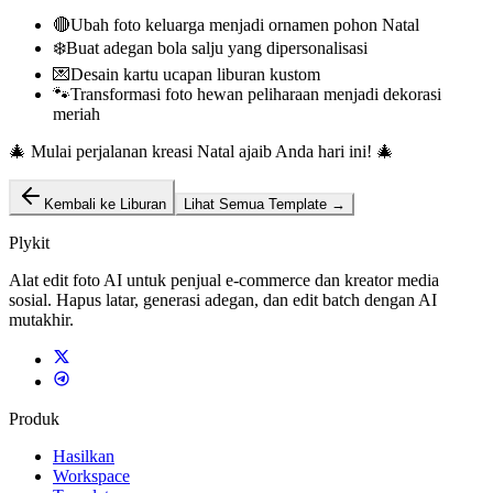
🔴
Ubah foto keluarga menjadi ornamen pohon Natal
❄️
Buat adegan bola salju yang dipersonalisasi
💌
Desain kartu ucapan liburan kustom
🐾
Transformasi foto hewan peliharaan menjadi dekorasi
meriah
🎄
Mulai perjalanan kreasi Natal ajaib Anda hari ini!
🎄
Kembali ke Liburan
Lihat Semua Template
→
Plykit
Alat edit foto AI untuk penjual e-commerce dan kreator media
sosial. Hapus latar, generasi adegan, dan edit batch dengan AI
mutakhir.
Produk
Hasilkan
Workspace