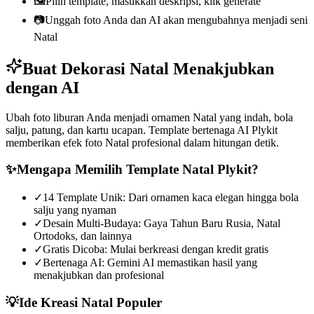
🖼️
Pilih template, masukkan deskripsi, klik generate
📷
Unggah foto Anda dan AI akan mengubahnya menjadi seni
Natal
Buat Dekorasi Natal Menakjubkan
dengan AI
Ubah foto liburan Anda menjadi ornamen Natal yang indah, bola
salju, patung, dan kartu ucapan. Template bertenaga AI Plykit
memberikan efek foto Natal profesional dalam hitungan detik.
✨
Mengapa Memilih Template Natal Plykit?
✓
14 Template Unik: Dari ornamen kaca elegan hingga bola
salju yang nyaman
✓
Desain Multi-Budaya: Gaya Tahun Baru Rusia, Natal
Ortodoks, dan lainnya
✓
Gratis Dicoba: Mulai berkreasi dengan kredit gratis
✓
Bertenaga AI: Gemini AI memastikan hasil yang
menakjubkan dan profesional
💡
Ide Kreasi Natal Populer