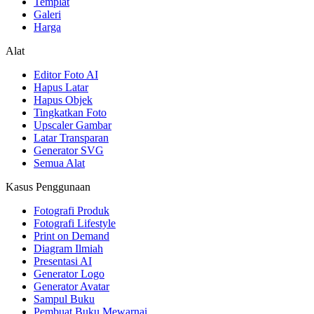
Templat
Galeri
Harga
Alat
Editor Foto AI
Hapus Latar
Hapus Objek
Tingkatkan Foto
Upscaler Gambar
Latar Transparan
Generator SVG
Semua Alat
Kasus Penggunaan
Fotografi Produk
Fotografi Lifestyle
Print on Demand
Diagram Ilmiah
Presentasi AI
Generator Logo
Generator Avatar
Sampul Buku
Pembuat Buku Mewarnai