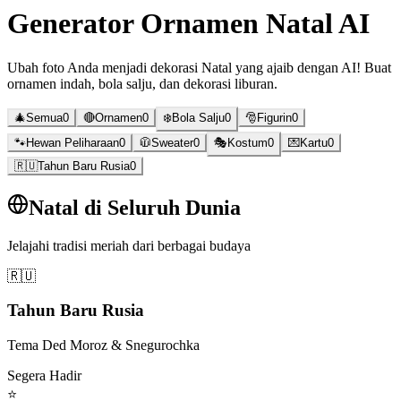
Generator Ornamen Natal AI
Ubah foto Anda menjadi dekorasi Natal yang ajaib dengan AI! Buat
ornamen indah, bola salju, dan dekorasi liburan.
🎄
Semua
0
🔴
Ornamen
0
❄️
Bola Salju
0
🎅
Figurin
0
🐾
Hewan Peliharaan
0
🧥
Sweater
0
🎭
Kostum
0
💌
Kartu
0
🇷🇺
Tahun Baru Rusia
0
Natal di Seluruh Dunia
Jelajahi tradisi meriah dari berbagai budaya
🇷🇺
Tahun Baru Rusia
Tema Ded Moroz & Snegurochka
Segera Hadir
⭐