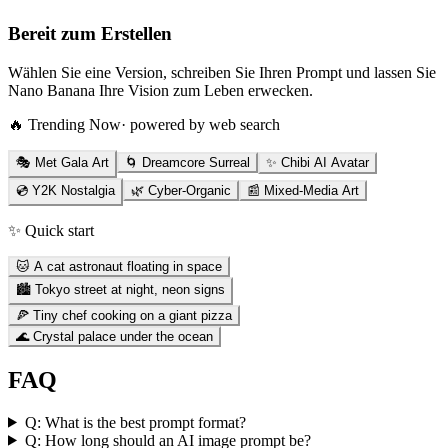
Bereit zum Erstellen
Wählen Sie eine Version, schreiben Sie Ihren Prompt und lassen Sie
Nano Banana Ihre Vision zum Leben erwecken.
🔥 Trending Now
· powered by web search
🎭 Met Gala Art
🌀 Dreamcore Surreal
✨ Chibi AI Avatar
💿 Y2K Nostalgia
🌿 Cyber-Organic
📰 Mixed-Media Art
✨ Quick start
🐱 A cat astronaut floating in space
🏙️ Tokyo street at night, neon signs
🍕 Tiny chef cooking on a giant pizza
🌊 Crystal palace under the ocean
FAQ
Q:
What is the best prompt format?
Q:
How long should an AI image prompt be?